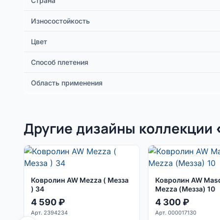
Страна
Износостойкость
Цвет
Способ плетения
Область применения
Другие дизайны коллекции
Ковролин AW Mezza ( Мезза
Ковролин AW Mas
) 34
Mezza (Мезза) 10
4 590
₽
4 300
₽
Арт. 2394234
Арт. 000017130