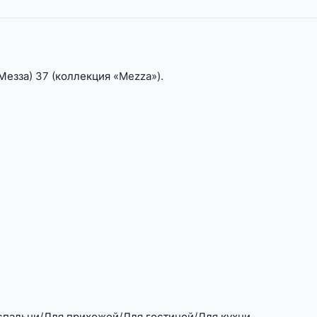
езза) 37 (коллекция «Mezza»).
спальни/Для прихожей/Для гостиной/Для кухни