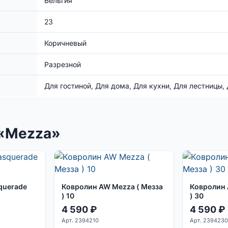
Бельгия
23
Коричневый
Разрезной
Для гостиной, Для дома, Для кухни, Для лестницы,
 «Mezza»
querade
Ковролин AW Mezza ( Мезза
Ковролин 
) 10
) 30
4 590
₽
4 590
₽
Арт. 2394210
Арт. 239423