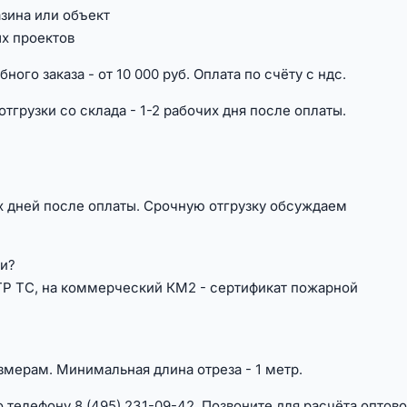
зина или объект
ых проектов
ного заказа - от 10 000 руб. Оплата по счёту с ндс.
тгрузки со склада - 1-2 рабочих дня после оплаты.
их дней после оплаты. Срочную отгрузку обсуждаем
ти?
 ТР ТС, на коммерческий КМ2 - сертификат пожарной
змерам. Минимальная длина отреза - 1 метр.
о телефону 8 (495) 231-09-42. Позвоните для расчёта оптов