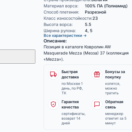
Материал ворса:
100% ПА (Полиамид)
Способ плетения:
Разрезной
Класс износостойкости:
23
Высота ворса:
5.5
Ширина рулона:
4, 5
Все характеристики →
Описание:
Позиция в каталоге Ковролин AW
Masquerade Mezza (Мезза) 37 (коллекция
«Mezza»).
Быстрая
Бонусы за
доставка
покупку
по Москве 1
копятся,
день, по РФ,
можно
ТК
тратить
Гарантия
Обратная
качества
связь
сертификаты,
менеджер
возврат 14
ответит за 5
дней
минут