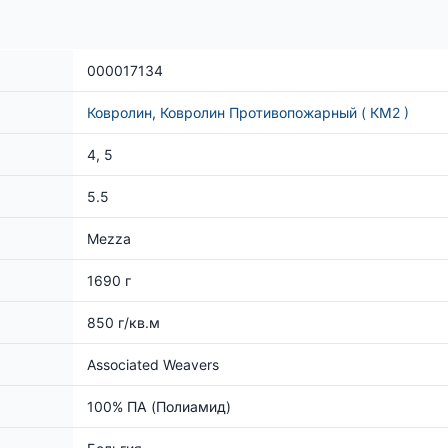
000017134
Ковролин
,
Ковролин Противопожарный ( КМ2 )
4, 5
5.5
Mezza
1690 г
850 г/кв.м
Associated Weavers
100% ПА (Полиамид)