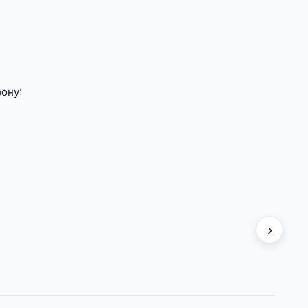
ону:
›