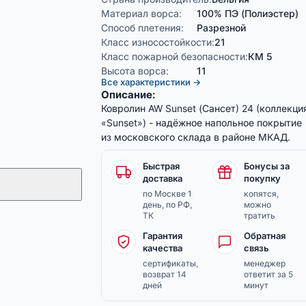
Материал ворса:
100% ПЭ (Полиэстер)
Способ плетения:
Разрезной
Класс износостойкости:
21
Класс пожарной безопасности:
КМ 5
Высота ворса:
11
Все характеристики →
Описание:
Ковролин AW Sunset (Сансет) 24 (коллекци
«Sunset») - надёжное напольное покрытие
из московского склада в районе МКАД.
Быстрая
Бонусы за
доставка
покупку
по Москве 1
копятся,
день, по РФ,
можно
ТК
тратить
Гарантия
Обратная
качества
связь
сертификаты,
менеджер
возврат 14
ответит за 5
дней
минут