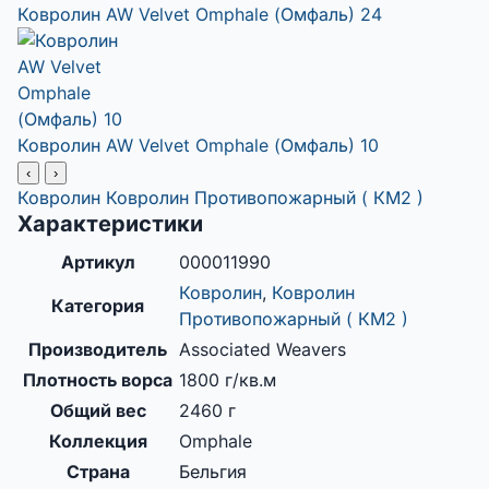
Ковролин AW Velvet Omphale (Омфаль) 24
Ковролин AW Velvet Omphale (Омфаль) 10
‹
›
Ковролин
Ковролин Противопожарный ( КМ2 )
Характеристики
Артикул
000011990
Ковролин
,
Ковролин
Категория
Противопожарный ( КМ2 )
Производитель
Associated Weavers
Плотность ворса
1800 г/кв.м
Общий вес
2460 г
Коллекция
Omphale
Страна
Бельгия