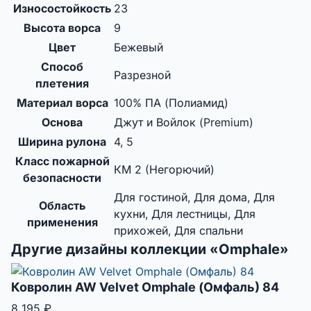
Износостойкость
23
Высота ворса
9
Цвет
Бежевый
Способ
Разрезной
плетения
Материал ворса
100% ПА (Полиамид)
Основа
Джут и Войлок (Premium)
Ширина рулона
4, 5
Класс пожарной
КМ 2 (Негорючий)
безопасности
Для гостиной, Для дома, Для
Область
кухни, Для лестницы, Для
применения
прихожей, Для спальни
Другие дизайны коллекции «Omphale»
Ковролин AW Velvet Omphale (Омфаль) 84
8 195
₽